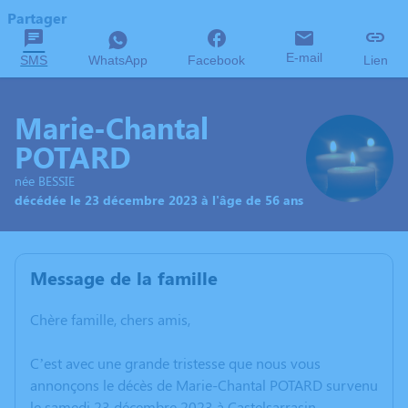
Partager
E-mail
SMS
WhatsApp
Facebook
Lien
Marie-Chantal
POTARD
née BESSIE
décédée le 23 décembre 2023 à l'âge de 56 ans
Message de la famille
Chère famille, chers amis,
C’est avec une grande tristesse que nous vous
annonçons le décès de Marie-Chantal POTARD survenu
le samedi 23 décembre 2023 à Castelsarrasin.