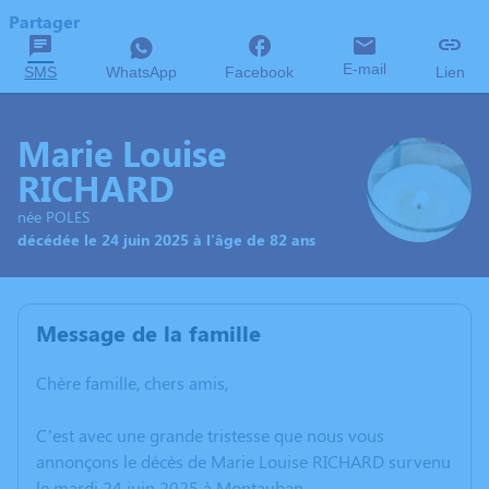
Partager
E-mail
SMS
WhatsApp
Facebook
Lien
Marie Louise
RICHARD
née POLES
décédée le 24 juin 2025 à l'âge de 82 ans
Message de la famille
Chère famille, chers amis,
C’est avec une grande tristesse que nous vous
annonçons le décès de Marie Louise RICHARD survenu
le mardi 24 juin 2025 à Montauban.