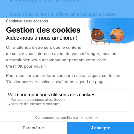
Nous vous invitons à utiliser cet espace pour laisser
vos condoléances, partager des photos souvenirs, une
anecdote ou exprimer vos pensées à travers des
poèmes ou des textes. Cet endroit est un lieu
d'expression dédié à honorer la mémoire de Marie
Louise RICHARD.
Un service de plantation d’arbre hommage est
disponible ici
.
Je rends hommage
Cérémonie civile
mardi 01 juillet 2025 à 17h15
6
Crématorium de Montauban
100 Route de Saint-Martial
Faire-part
Hommages
82000 Montauban