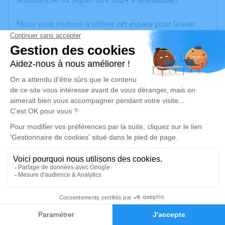
Nous vous invitons à utiliser cet espace pour laisser
vos condoléances, partager des photos souvenirs, une
anecdote ou exprimer vos pensées à travers des
poèmes ou des textes. Cet endroit est un lieu
d'expression dédié à honorer la mémoire de Marie
Monique DOUET.
Un service de plantation d’arbre hommage est
disponible ici
.
Je rends hommage
Crémation
lundi 09 septembre 2024 à 13h30
1
Crématorium de Montauban
100 Route de Saint-Martial
Faire-part
Hommages
82000 Montauban