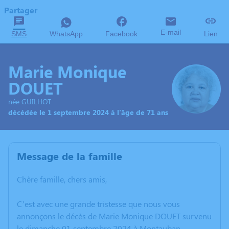
Partager
E-mail
SMS
WhatsApp
Facebook
Lien
Marie Monique
DOUET
née GUILHOT
décédée le 1 septembre 2024 à l'âge de 71 ans
Message de la famille
Chère famille, chers amis,
C’est avec une grande tristesse que nous vous
annonçons le décès de Marie Monique DOUET survenu
le dimanche 01 septembre 2024 à Montauban.