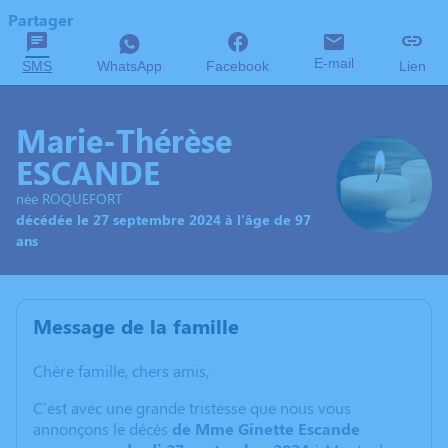
Partager
E-mail
SMS
WhatsApp
Facebook
Lien
Marie-Thérèse
ESCANDE
née ROQUEFORT
décédée le 27 septembre 2024 à l'âge de 97
ans
Message de la famille
Chère famille, chers amis,
C'est avec une grande tristesse que nous vous
annonçons le décès
de Mme Ginette Escande