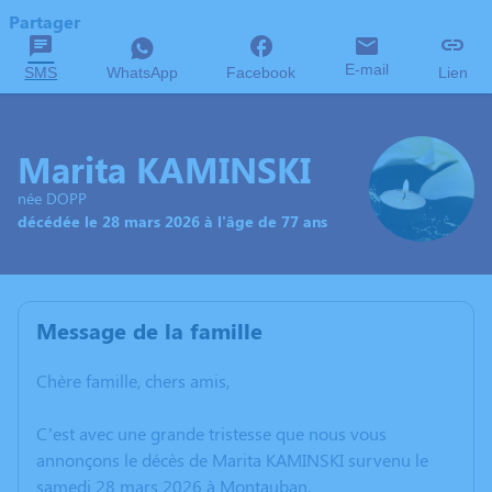
Partager
E-mail
SMS
WhatsApp
Facebook
Lien
Marita KAMINSKI
née DOPP
décédée le 28 mars 2026 à l'âge de 77 ans
Message de la famille
Chère famille, chers amis,
C’est avec une grande tristesse que nous vous
annonçons le décès de Marita KAMINSKI survenu le
samedi 28 mars 2026 à Montauban.