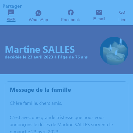
Partager
E-mail
SMS
WhatsApp
Facebook
Lien
Martine SALLES
décédée le 23 avril 2023 à l'âge de 76 ans
Message de la famille
Chère famille, chers amis,
C’est avec une grande tristesse que nous vous
annonçons le décès de Martine SALLES survenu le
dimanche 23 avril 2023.