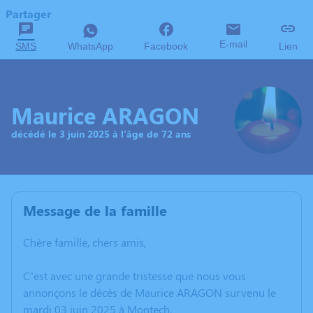
Partager
E-mail
SMS
WhatsApp
Facebook
Lien
Maurice ARAGON
décédé le 3 juin 2025 à l'âge de 72 ans
Message de la famille
Chère famille, chers amis,
C’est avec une grande tristesse que nous vous
annonçons le décès de Maurice ARAGON survenu le
mardi 03 juin 2025 à Montech.