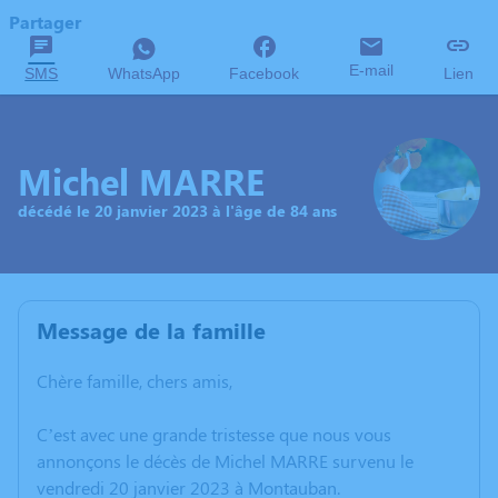
Partager
E-mail
SMS
WhatsApp
Facebook
Lien
Michel MARRE
décédé le 20 janvier 2023 à l'âge de 84 ans
Message de la famille
Chère famille, chers amis,
C’est avec une grande tristesse que nous vous
annonçons le décès de Michel MARRE survenu le
vendredi 20 janvier 2023 à Montauban.