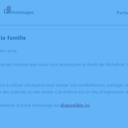
3
Part
Hommages
la famille
hers amis,
grande tristesse que nous vous annonçons le décès de Micheline 
ns à utiliser cet espace pour laisser vos condoléances, partager
s des poèmes ou des textes. Cet endroit est un lieu d'expressio
lantation d’arbre hommage est
disponible ici
.