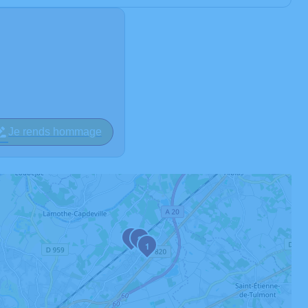
Je rends hommage
4
2
1