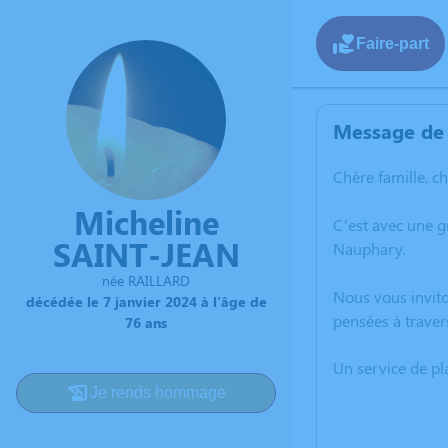
Faire-part
Message de 
Chère famille, c
Micheline
C’est avec une 
SAINT-JEAN
Nauphary.
née RAILLARD
Nous vous invito
décédée le 7 janvier 2024 à l'âge de
pensées à traver
76 ans
Un service de p
Je rends hommage