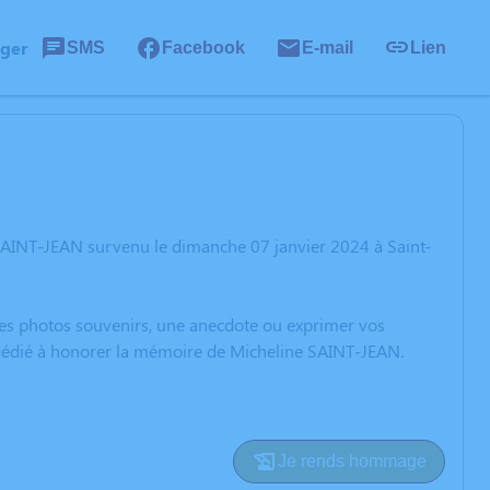
ager
SMS
Facebook
E-mail
Lien
SAINT-JEAN survenu le dimanche 07 janvier 2024 à Saint-
 des photos souvenirs, une anecdote ou exprimer vos
n dédié à honorer la mémoire de Micheline SAINT-JEAN.
Je rends hommage