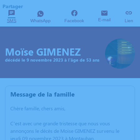
Partager
E-mail
SMS
WhatsApp
Facebook
Lien
Moïse GIMENEZ
décédé le 9 novembre 2023 à l'âge de 53 ans
Message de la famille
Chère famille, chers amis,
C’est avec une grande tristesse que nous vous
annonçons le décès de Moïse GIMENEZ survenu le
jeudi 09 novembre 2023 à Montauban.