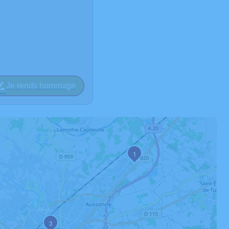
Je rends hommage
1
3