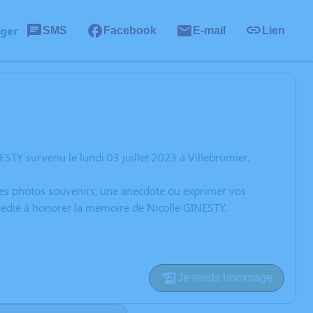
ager
SMS
Facebook
E-mail
Lien
STY survenu le lundi 03 juillet 2023 à Villebrumier.
 des photos souvenirs, une anecdote ou exprimer vos
 dédié à honorer la mémoire de Nicolle GINESTY.
Je rends hommage