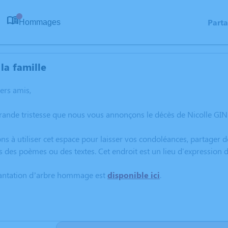
Part
Hommages
0
la famille
hers amis,
rande tristesse que nous vous annonçons le décès de Nicolle GINE
ns à utiliser cet espace pour laisser vos condoléances, partager
s des poèmes ou des textes. Cet endroit est un lieu d'expression
lantation d’arbre hommage est
disponible ici
.