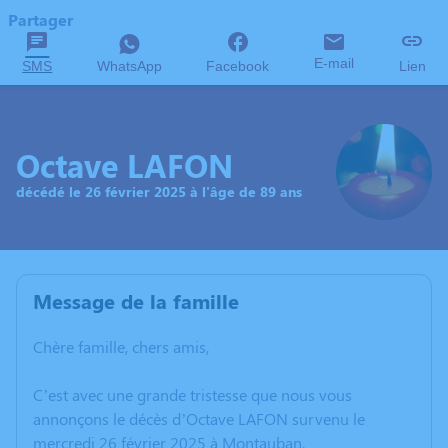
Partager
E-mail
SMS
WhatsApp
Facebook
Lien
Octave LAFON
décédé le 26 février 2025 à l'âge de 89 ans
Message de la famille
Chère famille, chers amis,
C’est avec une grande tristesse que nous vous
annonçons le décès d’Octave LAFON survenu le
mercredi 26 février 2025 à Montauban.