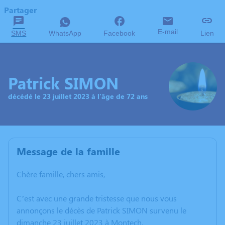
Partager
E-mail
SMS
WhatsApp
Facebook
Lien
Patrick SIMON
décédé le 23 juillet 2023 à l'âge de 72 ans
Message de la famille
Chère famille, chers amis,
C’est avec une grande tristesse que nous vous
annonçons le décès de Patrick SIMON survenu le
dimanche 23 juillet 2023 à Montech.