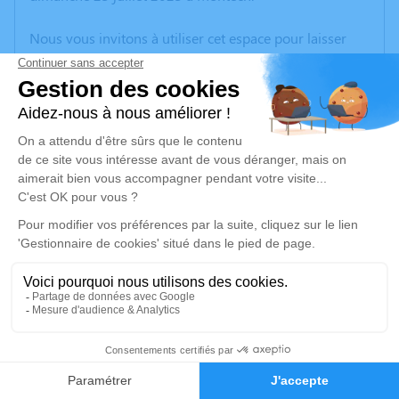
Nous vous invitons à utiliser cet espace pour laisser
vos condoléances, partager des photos souvenirs, une
anecdote ou exprimer vos pensées à travers des
poèmes ou des textes. Cet endroit est un lieu
d'expression dédié à honorer la mémoire de Patrick
SIMON.
Un service de plantation d’arbre hommage est
disponible ici
.
Je rends hommage
Cérémonie civile
jeudi 27 juillet 2023 à 15h15
11
Crématorium de Montauban
100 Route de Saint-Martial
Faire-part
Hommages
82000 Montauban