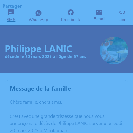
Partager
E-mail
SMS
WhatsApp
Facebook
Lien
Philippe LANIC
décédé le 20 mars 2025 à l'âge de 57 ans
Message de la famille
Chère famille, chers amis,
C’est avec une grande tristesse que nous vous
annonçons le décès de Philippe LANIC survenu le jeudi
20 mars 2025 à Montauban.