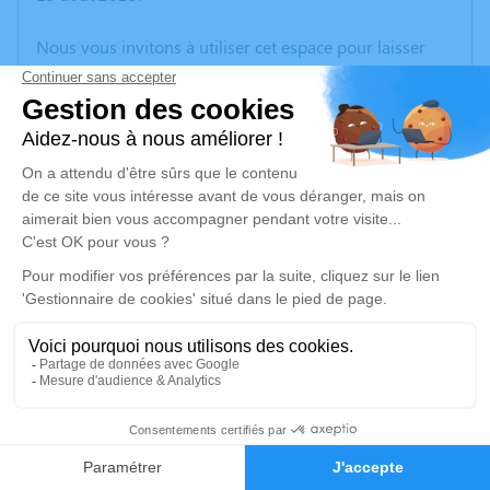
Nous vous invitons à utiliser cet espace pour laisser
vos condoléances, partager des photos souvenirs, une
anecdote ou exprimer vos pensées à travers des
poèmes ou des textes. Cet endroit est un lieu
d'expression dédié à honorer la mémoire de Pierre
ESCALA.
Je rends hommage
Cérémonie religieuse
vendredi 22 août 2025 à 16h00
Église Notre Dame de la Visitation de
Montech
9 Rue Sadi Carnot
2
82700 Montech
Faire-part
Hommages