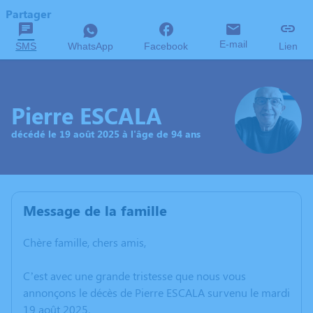
Partager
E-mail
SMS
WhatsApp
Facebook
Lien
Pierre ESCALA
décédé le 19 août 2025 à l'âge de 94 ans
Message de la famille
Chère famille, chers amis,
C’est avec une grande tristesse que nous vous
annonçons le décès de Pierre ESCALA survenu le mardi
19 août 2025.