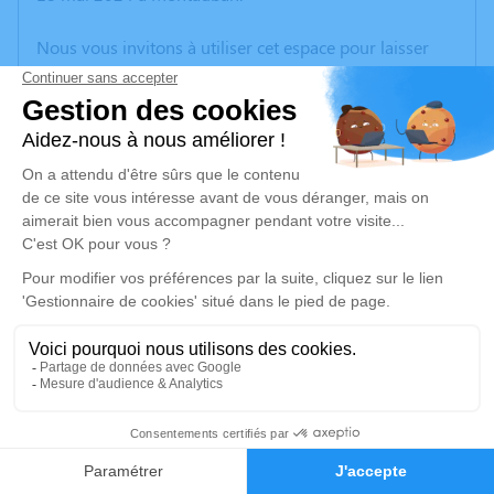
Nous vous invitons à utiliser cet espace pour laisser
vos condoléances, partager des photos souvenirs, une
anecdote ou exprimer vos pensées à travers des
poèmes ou des textes. Cet endroit est un lieu
d'expression dédié à honorer la mémoire de Renée
ALLIE.
Un service de plantation d’arbre hommage est
disponible ici
.
Je rends hommage
Cérémonie religieuse
jeudi 23 mai 2024 à 14h30
2
Eglise Saint Jean Villenouvelle de Montauban
Grande Rue Villenouvelle
Faire-part
Hommages
82000 Montauban