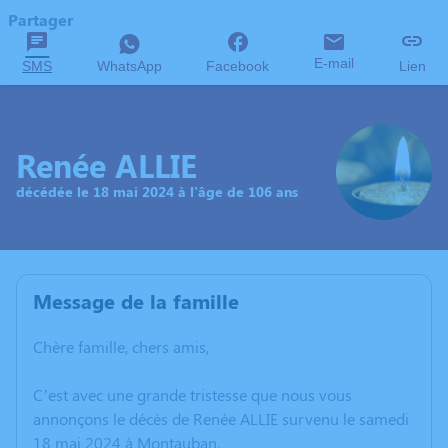
Partager
E-mail
SMS
WhatsApp
Facebook
Lien
Renée ALLIE
décédée le 18 mai 2024 à l'âge de 106 ans
Message de la famille
Chère famille, chers amis,
C’est avec une grande tristesse que nous vous
annonçons le décès de Renée ALLIE survenu le samedi
18 mai 2024 à Montauban.