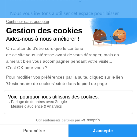
Nous vous invitons à utiliser cet espace pour laisser
vos condoléances, partager des photos souvenirs, une
anecdote ou exprimer vos pensées à travers des
poèmes ou des textes. Cet endroit est un lieu
d'expression dédié à honorer la mémoire de Renée
MONTEGUT.
Un service de plantation d’arbre hommage est
disponible ici
.
Je rends hommage
Inhumation
lundi 24 novembre 2025 à 14h30
2
Cimetière Macalet de Castelsarrasin
Route de Toulouse
Faire-part
Hommages
82100 Castelsarrasin