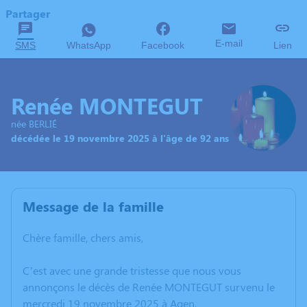
Partager
E-mail
SMS
WhatsApp
Facebook
Lien
Renée MONTEGUT
née BERLIÉ
décédée le 19 novembre 2025 à l'âge de 92 ans
Message de la famille
Chère famille, chers amis,
C’est avec une grande tristesse que nous vous
annonçons le décès de Renée MONTEGUT survenu le
mercredi 19 novembre 2025 à Agen.