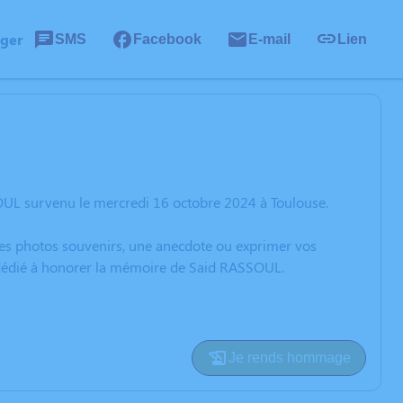
ager
SMS
Facebook
E-mail
Lien
OUL survenu le mercredi 16 octobre 2024 à Toulouse.
 des photos souvenirs, une anecdote ou exprimer vos
n dédié à honorer la mémoire de Said RASSOUL.
Je rends hommage