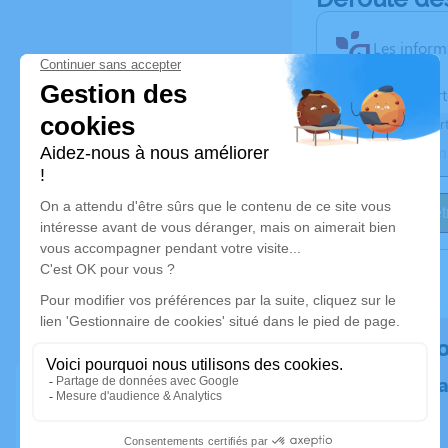
Les inform
Activez une aler
Recevoir une aler
Je veux êtr
Rendez h
Plantez un 