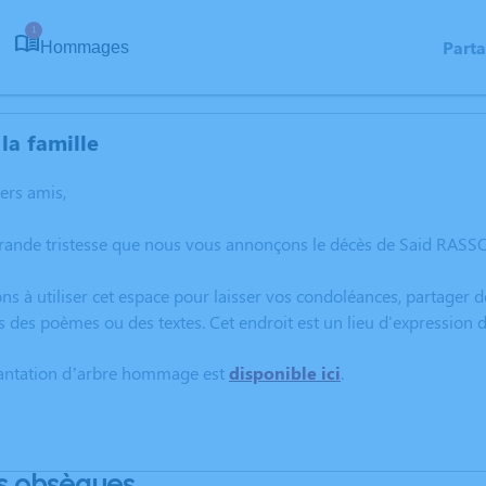
1
Part
Hommages
la famille
hers amis,
grande tristesse que nous vous annonçons le décès de Said RASS
ns à utiliser cet espace pour laisser vos condoléances, partager
s des poèmes ou des textes. Cet endroit est un lieu d'expressio
lantation d’arbre hommage est
disponible ici
.
s obsèques