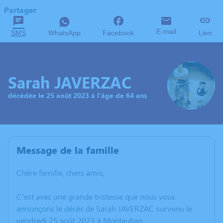
Partager
E-mail
SMS
WhatsApp
Facebook
Lien
Sarah JAVERZAC
décédée le 25 août 2023 à l'âge de 64 ans
Message de la famille
Chère famille, chers amis,
C’est avec une grande tristesse que nous vous
annonçons le décès de Sarah JAVERZAC survenu le
vendredi 25 août 2023 à Montauban.