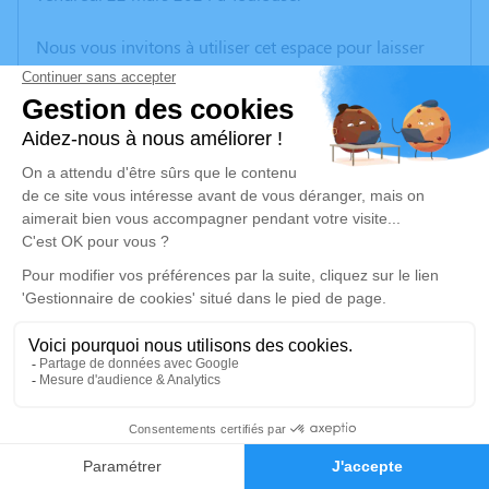
Nous vous invitons à utiliser cet espace pour laisser
vos condoléances, partager des photos souvenirs, une
anecdote ou exprimer vos pensées à travers des
poèmes ou des textes. Cet endroit est un lieu
d'expression dédié à honorer la mémoire de Simone
MEILLEURAT.
Un service de plantation d’arbre hommage est
disponible ici
.
Je rends hommage
Inhumation
mercredi 27 mars 2024 à 15h30
1
Cimetière Urbain de Montauban
3, Rue de l'Égalité
Faire-part
Hommages
82000 Montauban