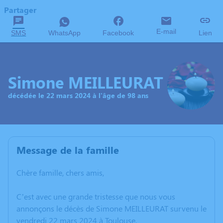
Partager
E-mail
SMS
WhatsApp
Facebook
Lien
Simone MEILLEURAT
décédée le 22 mars 2024 à l'âge de 98 ans
Message de la famille
Chère famille, chers amis,
C’est avec une grande tristesse que nous vous
annonçons le décès de Simone MEILLEURAT survenu le
vendredi 22 mars 2024 à Toulouse.