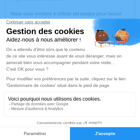
Nous vous invitons à utiliser cet espace pour laisser
vos condoléances, partager des photos souvenirs, une
anecdote ou exprimer vos pensées à travers des
poèmes ou des textes. Cet endroit est un lieu
d'expression dédié à honorer la mémoire d’Yvonne
PIPPO.
Un service de plantation d’arbre hommage est
disponible ici
.
Je rends hommage
Cérémonie civile
samedi 11 juillet 2026 à 10h00
2
Cimetière de Bourret
82700 Bourret
Faire-part
Hommages