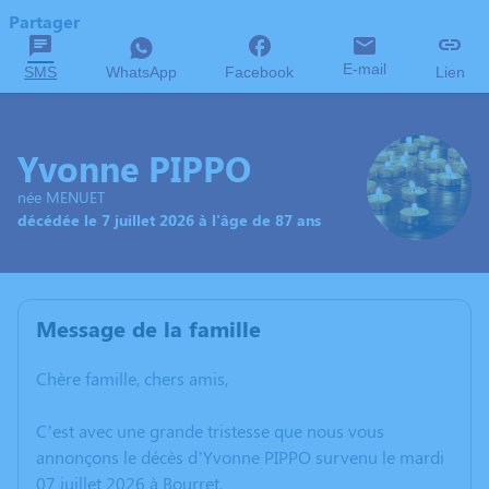
Partager
E-mail
SMS
WhatsApp
Facebook
Lien
Yvonne PIPPO
née MENUET
décédée le 7 juillet 2026 à l'âge de 87 ans
Message de la famille
Chère famille, chers amis,
C’est avec une grande tristesse que nous vous
annonçons le décès d’Yvonne PIPPO survenu le mardi
07 juillet 2026 à Bourret.