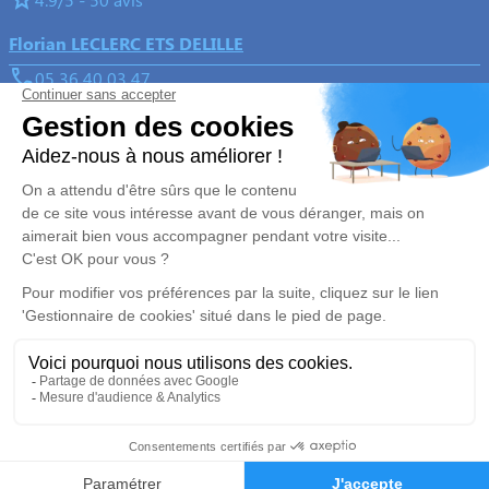
Florian LECLERC ETS DELILLE
05 36 40 03 47
delille82@gmail.com
3, Rue de l'église - 82700 - Montech
5/5 - 65 avis
Nos Services
Liens utiles
Organiser des obsèques
Avis de décès
Monuments funéraires
Demande de rendez-vous en
agence
Services aux familles
Nos réseaux sociaux
Mentions légales
Politique de traitement des données personnelles
Politique d’utilisation des cookies
Gestionnaire de cookies
Zone d'intervention
05 36 40 03 47
Demande de devis
Réalisation et référencement par