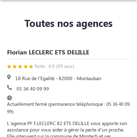
NOS SERVICES
Toutes nos agences
NOS AGENCES
ORGANISER DES OBSÈQUES
NOTRE CHAMBRE FUNERAIRE
MONTAUBAN – RUE DE L’EGALITÉ
PRÉVOIR SES OBSÈQUES
ESPACES HOMMAGES
Florian LECLERC ETS DELILLE
MONTAUBAN – ROUTE DU NORD
MONUMENTS FUNÉRAIRES
Note : 4.9 (99 avis)
MONTECH
SERVICES AUX FAMILLES
18 Rue de l'Égalité - 82000 - Montauban
05 36 40 09 99
Actuellement fermé (permanence téléphonique : 05 36 40 09
99)
L’agence PF F.LECLERC 82 ETS DELILLE vous apporte son
assistance pour vous aider à gérer la perte d’un proche.
Elle intervient sur la commune de Montech et ses