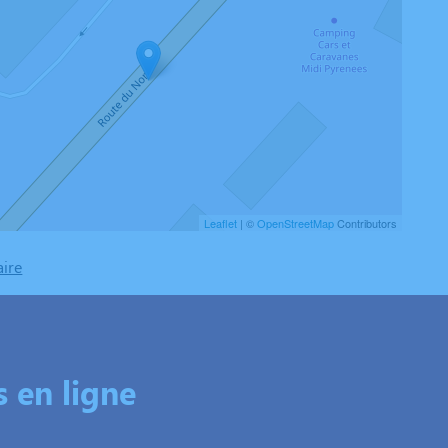
Leaflet
| ©
OpenStreetMap
Contributors
aire
 en ligne