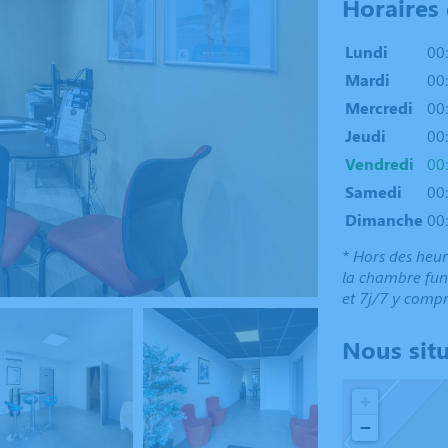
Horaires
Lundi
00
Mardi
00
Mercredi
00
Jeudi
00
Vendredi
00
Samedi
00
Dimanche
00
* Hors des heur
la chambre funé
et 7j/7 y compr
Nous sit
+
−