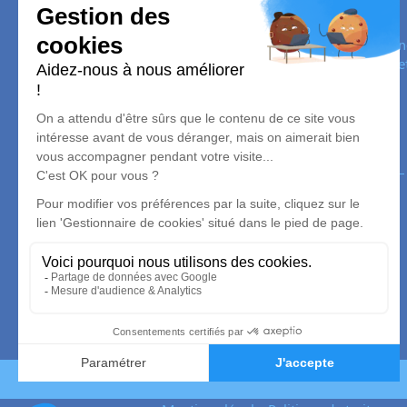
Pompes Funèbres DELILLE
Nos équipes vous aident à honorer la mémoire de la personn
son souvenir dans le respect de ses volontés, de ses valeurs 
son dernier voyage.
Nos agences
Florian LECLERC ETS DELILLE
05 36 40 09 99
abadieroc82@gmail.com
18 Rue de l'Égalité - 82000 - Montauban
4.9/5 - 99 avis