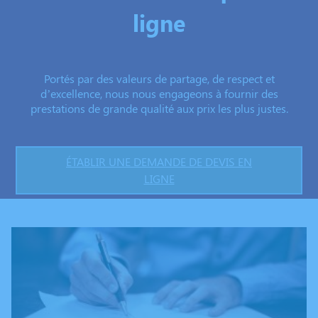
ligne
Portés par des valeurs de partage, de respect et
d’excellence, nous nous engageons à fournir des
prestations de grande qualité aux prix les plus justes.
ÉTABLIR UNE DEMANDE DE DEVIS EN
LIGNE