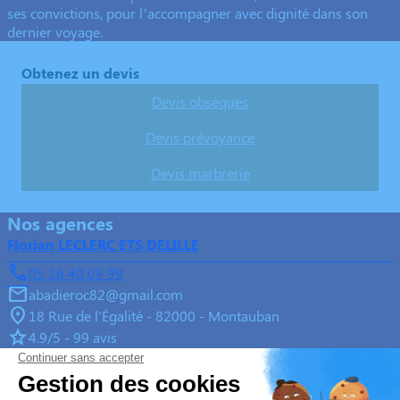
ses convictions, pour l’accompagner avec dignité dans son
dernier voyage.
Obtenez un devis
Devis obsèques
Devis prévoyance
Devis marbrerie
Nos agences
Florian LECLERC ETS DELILLE
05 36 40 09 99
abadieroc82@gmail.com
18 Rue de l'Égalité - 82000 - Montauban
4.9/5 - 99 avis
Florian LECLERC ETS DELILLE