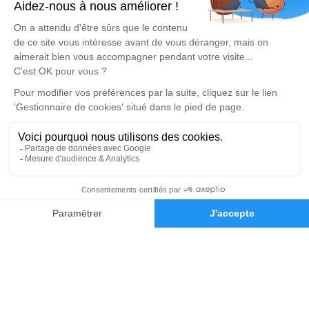
05 36 40 53 54
roussilhesroc82@gmail.com
3460 Route Nord - 82000 - Montauban
4.9/5 - 50 avis
Florian LECLERC ETS DELILLE
05 36 40 03 47
delille82@gmail.com
3, Rue de l'église - 82700 - Montech
5/5 - 65 avis
Nos Services
Liens utiles
Organiser des obsèques
Avis de décès
Monuments funéraires
Demande de rendez-vous en
05 36 40 03 47
Demande de devis
agence
Services aux familles
Nos réseaux sociaux
Mentions légales
Politique de traitement des données personnelles
Politique d’utilisation des cookies