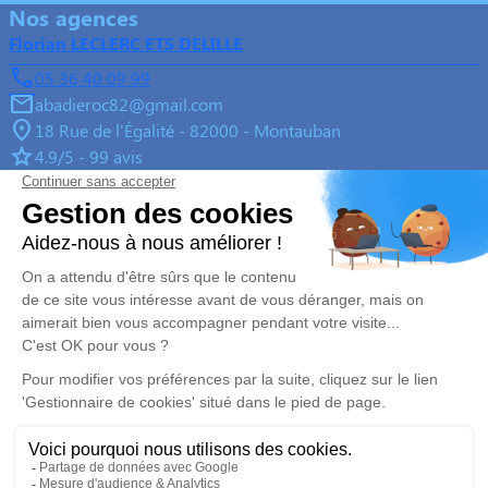
Nos agences
Florian LECLERC ETS DELILLE
05 36 40 09 99
abadieroc82@gmail.com
18 Rue de l'Égalité - 82000 - Montauban
4.9/5 - 99 avis
Florian LECLERC ETS DELILLE
05 36 40 53 54
roussilhesroc82@gmail.com
3460 Route Nord - 82000 - Montauban
4.9/5 - 50 avis
Florian LECLERC ETS DELILLE
05 36 40 03 47
delille82@gmail.com
3, Rue de l'église - 82700 - Montech
5/5 - 65 avis