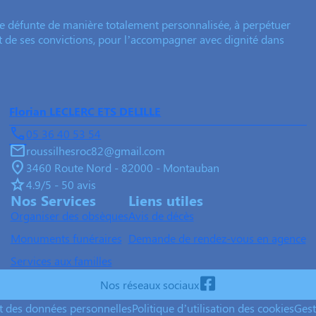
e défunte de manière totalement personnalisée, à perpétuer
et de ses convictions, pour l’accompagner avec dignité dans
Florian LECLERC ETS DELILLE
05 36 40 53 54
roussilhesroc82@gmail.com
3460 Route Nord - 82000 - Montauban
4.9/5 - 50 avis
Nos Services
Liens utiles
Organiser des obsèques
Avis de décès
Monuments funéraires
Demande de rendez-vous en agence
Services aux familles
Nos réseaux sociaux
nt des données personnelles
Politique d’utilisation des cookies
Gest