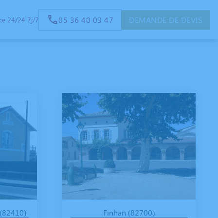
05 36 40 03 47
DEMANDE DE DEVIS
e 24/24 7j/7
 (82410)
Finhan (82700)