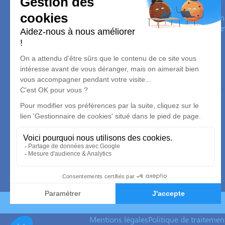
Pompes Funèbres DELILLE
Nos équipes vous aident à honorer la mémoire de la personn
son souvenir dans le respect de ses volontés, de ses valeurs 
son dernier voyage.
Nos agences
Florian LECLERC ETS DELILLE
05 36 40 09 99
abadieroc82@gmail.com
18 Rue de l'Égalité - 82000 - Montauban
4.9/5 - 99 avis
Mentions légales
Politique de traiteme