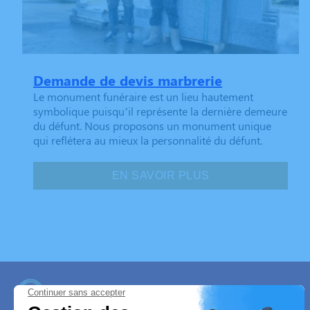
Demande de devis marbrerie
Le monument funéraire est un lieu hautement
symbolique puisqu’il représente la dernière demeure
du défunt. Nous proposons un monument unique
qui reflétera au mieux la personnalité du défunt.
EN SAVOIR PLUS