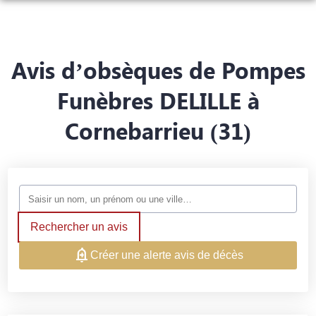
NOS SERVICES
NOS AGENCES
ORGANISER DES OBSÈQUES
Avis d’obsèques de Pompes
NOTRE CHAMBRE FUNERAIRE
MONTAUBAN – RUE DE L’EGALITÉ
PRÉVOIR SES OBSÈQUES
Funèbres DELILLE à
ESPACES HOMMAGES
Cornebarrieu (31)
MONTAUBAN – ROUTE DU NORD
MONUMENTS FUNÉRAIRES
MONTECH
SERVICES AUX FAMILLES
Rechercher un avis
Créer une alerte avis de décès