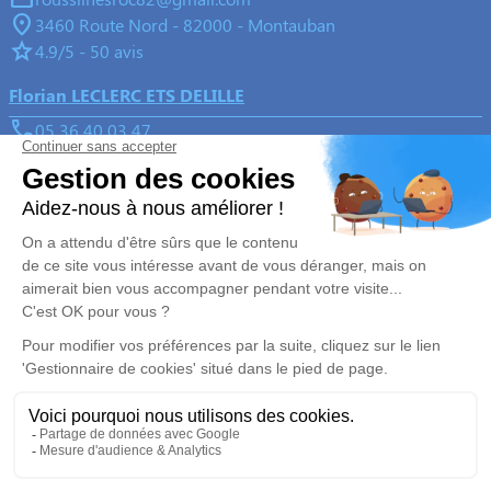
3460 Route Nord - 82000 - Montauban
4.9/5 - 50 avis
Florian LECLERC ETS DELILLE
05 36 40 03 47
delille82@gmail.com
3, Rue de l'église - 82700 - Montech
5/5 - 65 avis
Nos Services
Liens utiles
Organiser des obsèques
Avis de décès
Monuments funéraires
Demande de rendez-vous en
agence
Services aux familles
Nos réseaux sociaux
Mentions légales
Politique de traitement des données personnelles
Politique d’utilisation des cookies
Gestionnaire de cookies